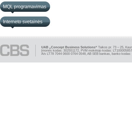
MQL programavimas
Interneto svetainės
UAB „Concept Business Solutions“
Taikos pr. 73 – 25, Kau
Įmonės kodas: 302551172, PVM mokėtojo kodas: LT10000585
A/s LT78 7044 0600 0764 0548, AB SEB bankas, banko kodas: