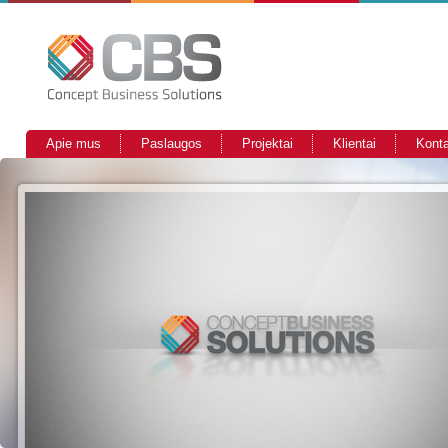
Apie mus
Paslaugos
Projektai
Klientai
Konta