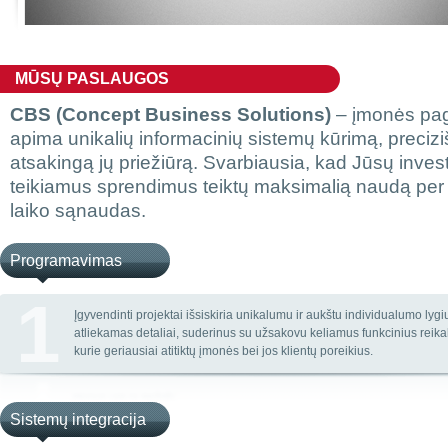
MŪSŲ PASLAUGOS
CBS (Concept Business Solutions)
– įmonės pag
apima unikalių informacinių sistemų kūrimą, preciz
atsakingą jų priežiūrą. Svarbiausia, kad Jūsų invest
teikiamus sprendimus teiktų maksimalią naudą per 
laiko sąnaudas.
Programavimas
1
Įgyvendinti projektai išsiskiria unikalumu ir aukštu individualumo lyg
atliekamas detaliai, suderinus su užsakovu keliamus funkcinius reika
kurie geriausiai atitiktų įmonės bei jos klientų poreikius.
Sistemų integracija